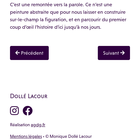
C’est une remontée vers la parole. Ce n’est une
peinture abstraite que pour nous laisser en construire
sur-le-champ la figuration, et en parcourir du premier
coup d’œil l’histoire d’ici jusqu’à nos jours.
Article précédent : Une spéléologie de l'imaginaire
Article suivant :
Précédent
Suivant
Dollé Lacour
Réalisation
agdg.fr
Mentions légales
• © Monique Dollé Lacour